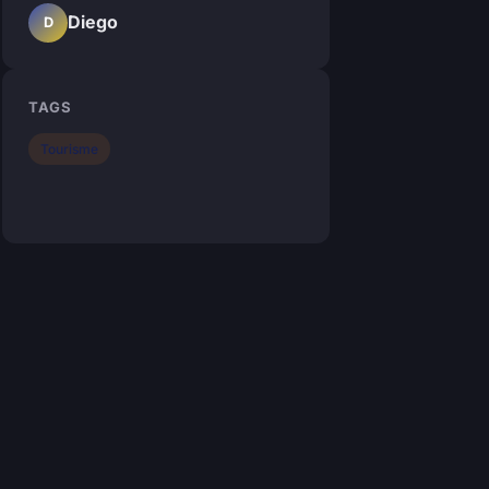
Diego
D
TAGS
Tourisme