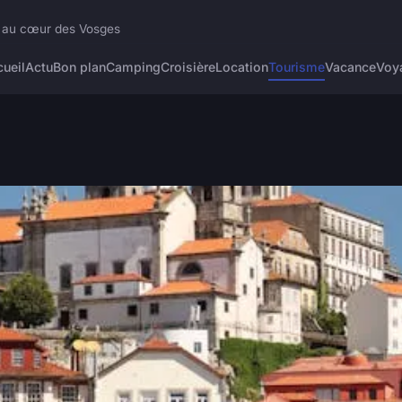
e au cœur des Vosges
ueil
Actu
Bon plan
Camping
Croisière
Location
Tourisme
Vacance
Voy