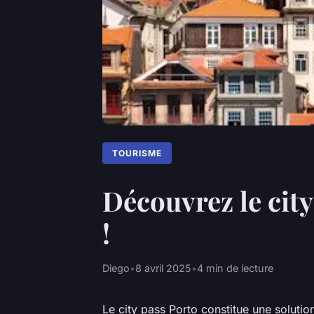
TOURISME
Découvrez le city
!
Diego
•
8 avril 2025
•
4 min de lecture
Le city pass Porto constitue une solutio