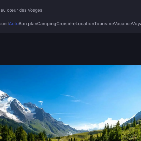
e au cœur des Vosges
ueil
Actu
Bon plan
Camping
Croisière
Location
Tourisme
Vacance
Voy