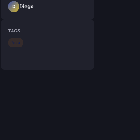
Diego
D
TAGS
Actu