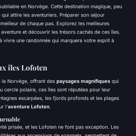
oubliable en Norvège. Cette destination magique, peu
i attire les aventuriers. Préparer son séjour
 meilleur de chaque pas. Explorez les meilleures
venture et découvrir les trésors cachés de ces îles.
à vivre une randonnée qui marquera votre esprit à
ux îles Lofoten
 la Norvège, offrant des
paysages magnifiques
qui
du cercle polaire, ces îles sont réputées pour leur
ntagnes escarpées, les fjords profonds et les plages
r l'
aventure Lofoten
.
ournable
ité prisée, et les Lofoten ne font pas exception. Les
 côtières aux ascensions de sommets, permettent de