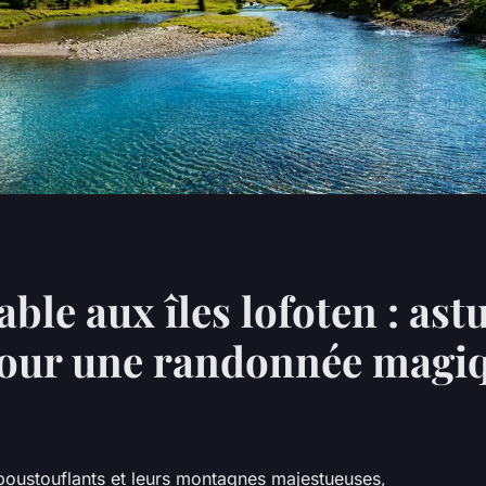
ble aux îles lofoten : ast
pour une randonnée magiq
poustouflants et leurs montagnes majestueuses,