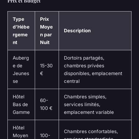
Prix et Budget
Type
Prix
d’Hébe
Moye
Description
rgeme
n par
nt
Nuit
Auberg
Dortoirs partagés,
e de
15-30
chambres privées
Jeunes
€
disponibles, emplacement
se
central
Hôtel
Chambres simples,
60-
Bas de
services limités,
100 €
Gamme
emplacement variable
Hôtel
Chambres confortables,
Moyen
100-