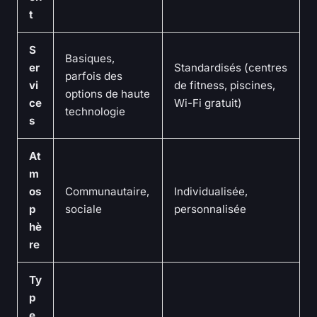
t
S
Basiques,
er
Standardisés (centres
parfois des
vi
de fitness, piscines,
options de haute
ce
Wi-Fi gratuit)
technologie
s
At
m
os
Communautaire,
Individualisée,
p
sociale
personnalisée
hè
re
Ty
p
e