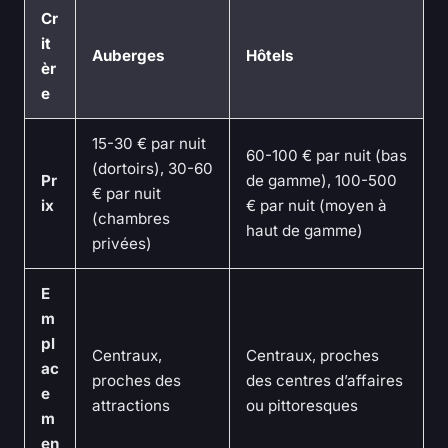
Cr
it
Auberges
Hôtels
èr
e
15-30 € par nuit
60-100 € par nuit (bas
(dortoirs), 30-60
Pr
de gamme), 100-500
€ par nuit
ix
€ par nuit (moyen à
(chambres
haut de gamme)
privées)
E
m
pl
Centraux,
Centraux, proches
ac
proches des
des centres d’affaires
e
attractions
ou pittoresques
m
en