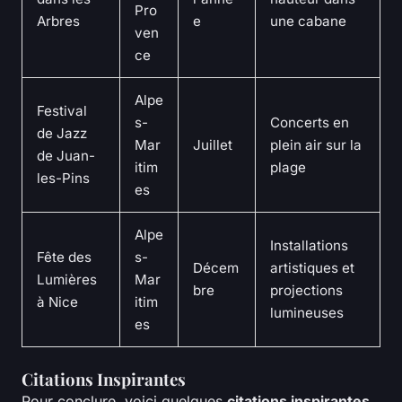
Pro
Arbres
e
une cabane
ven
ce
Alpe
Festival
s-
Concerts en
de Jazz
Mar
Juillet
plein air sur la
de Juan-
itim
plage
les-Pins
es
Alpe
Installations
Fête des
s-
Décem
artistiques et
Lumières
Mar
bre
projections
à Nice
itim
lumineuses
es
Citations Inspirantes
Pour conclure, voici quelques
citations inspirantes