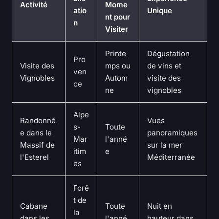
Activité
Mome
atio
Unique
nt pour
n
Visiter
Printe
Dégustation
Pro
Visite des
mps ou
de vins et
ven
Vignobles
Autom
visite des
ce
ne
vignobles
Alpe
Randonné
Vues
s-
Toute
e dans le
panoramiques
Mar
l'anné
Massif de
sur la mer
itim
e
l'Esterel
Méditerranée
es
Forê
t de
Cabane
Toute
Nuit en
la
dans les
l'anné
hauteur dans